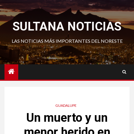
Saltar
al
contenido
SULTANA NOTICIAS
LAS NOTICIAS MÁS IMPORTANTES DEL NORESTE
GUADALUPE
Un muerto y un
menor herido en