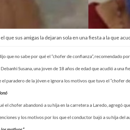
l que sus amigas la dejaran sola en una fiesta a la que acu
o que no sabe por qué el “chofer de confianza”, recomendado por las
Debanhi Susana, una joven de 18 años de edad que acudió a una fie
 el paradero de la jóven e ignora los motivos que tuvo el “chofer d
donó
é el chofer abandonó a su hija en la carretera a Laredo, agregó qu
iones y los motivos por los que el conductor bajó a su hija del aut
 los motivos.”