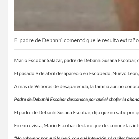
El padre de Debanhi comentó que le resulta extraño e
Mario Escobar Salazar, padre de Debanhi Susana Escobar, dij
El pasado 9 de abril desapareció en Escobedo, Nuevo León, 
A más de 96 horas de desaparecida, la familia aún no conoce
Padre de Debanhi Escobar desconoce por qué el chofer la aban
El padre de Debanhi Susana Escobar, dijo que no sabe por qu
En entrevista, Mario Escobar declaró que desconoce las intenc
“No sabemos por qué la bajó, con qué intención, ni cuáles fueron